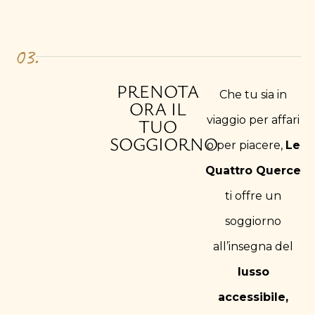
03.
PRENOTA
Che tu sia in
ORA IL
viaggio per affari
TUO
SOGGIORNO
o per piacere,
Le
Quattro Querce
ti offre un
soggiorno
all’insegna del
lusso
accessibile,