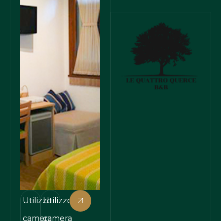
fornirti un
in
ambiente
assoluto
accogliente
relax. È
in
inoltre
assoluto
una
relax. È
camera
inoltre
spaziosa
una
che può
camera
ospitare
spaziosa
fino a tre
che può
persone.
Utilizzo
Utilizzo
ospitare
camera
camera