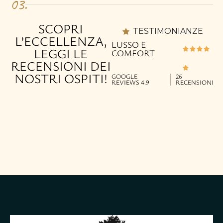
03.
assoluto
SCOPRI
TESTIMONIANZE
relax. È
L’ECCELLENZA,
LUSSO E
LEGGI LE
COMFORT
inoltre
RECENSIONI DEI
una
NOSTRI OSPITI!
GOOGLE
26
REVIEWS 4.9
RECENSIONI
camera
spaziosa
che può
ospitare
fino a tre
persone.