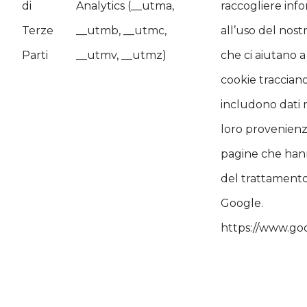
di
Analytics (__utma,
raccogliere info
Terze
__utmb, __utmc,
all’uso del nostr
Parti
__utmv, __utmz)
che ci aiutano a
cookie traccian
includono dati re
loro provenienz
pagine che hann
del trattamento d
Google.
https://www.goo