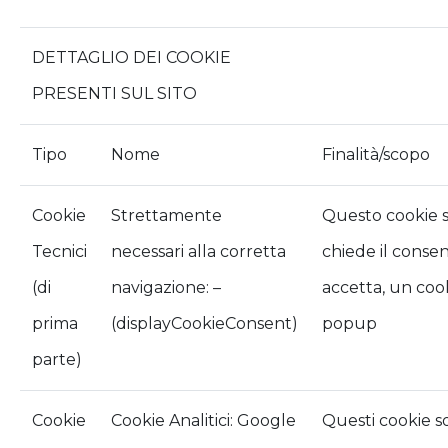
DETTAGLIO DEI COOKIE
PRESENTI SUL SITO
Tipo
Nome
Finalità/scopo
Cookie
Strettamente
Questo cookie s
Tecnici
necessari alla corretta
chiede il conse
(di
navigazione: –
accetta, un coo
prima
(displayCookieConsent)
popup
parte)
Cookie
Cookie Analitici: Google
Questi cookie s