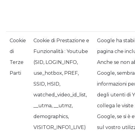
Cookie
Cookie di Prestazione e
Google ha stabil
di
Funzionalità : Youtube
pagina che incl
Terze
(SID, LOGIN_INFO,
Anche se non ab
Parti
use_hotbox, PREF,
Google, sembran
SSID, HSID,
informazioni pe
watched_video_id_list,
degli utenti di
__utma, __utmz,
collega le visit
demographics,
Google, se si è 
VISITOR_INFO1_LIVE)
sul vostro utiliz